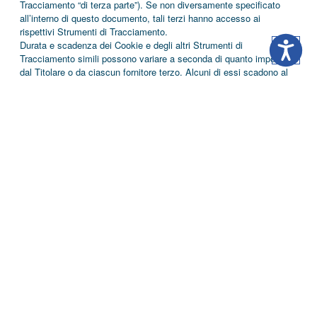
Tracciamento “di terza parte”). Se non diversamente specificato
all’interno di questo documento, tali terzi hanno accesso ai
rispettivi Strumenti di Tracciamento.
Durata e scadenza dei Cookie e degli altri Strumenti di
Tracciamento simili possono variare a seconda di quanto impostato
dal Titolare o da ciascun fornitore terzo. Alcuni di essi scadono al
termine della sessione di navigazione dell’Utente.
In aggiunta a quanto specificato nella descrizione di ciascuna delle
categorie di seguito riportate, gli Utenti possono ottenere
informazioni più dettagliate ed aggiornate sulla durata, così come
qualsiasi altra informazione rilevante - quale la presenza di altri
Strumenti di Tracciamento - nelle privacy policy dei rispettivi
fornitori terzi (tramite i link messi a disposizione) o contattando il
Titolare.
Come questa Applicazione utilizza gli Strumenti
di Tracciamento
Necessari
Questa Applicazione utilizza Cookie comunemente detti “tecnici” o
altri Strumenti di Tracciamento analoghi per svolgere attività
strettamente necessarie a garantire il funzionamento o la fornitura
del Servizio.