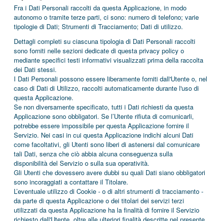
Fra i Dati Personali raccolti da questa Applicazione, in modo
autonomo o tramite terze parti, ci sono: numero di telefono; varie
tipologie di Dati; Strumenti di Tracciamento; Dati di utilizzo.
Dettagli completi su ciascuna tipologia di Dati Personali raccolti
sono forniti nelle sezioni dedicate di questa privacy policy o
mediante specifici testi informativi visualizzati prima della raccolta
dei Dati stessi.
I Dati Personali possono essere liberamente forniti dall'Utente o, nel
caso di Dati di Utilizzo, raccolti automaticamente durante l'uso di
questa Applicazione.
Se non diversamente specificato, tutti i Dati richiesti da questa
Applicazione sono obbligatori. Se l’Utente rifiuta di comunicarli,
potrebbe essere impossibile per questa Applicazione fornire il
Servizio. Nei casi in cui questa Applicazione indichi alcuni Dati
come facoltativi, gli Utenti sono liberi di astenersi dal comunicare
tali Dati, senza che ciò abbia alcuna conseguenza sulla
disponibilità del Servizio o sulla sua operatività.
Gli Utenti che dovessero avere dubbi su quali Dati siano obbligatori
sono incoraggiati a contattare il Titolare.
L’eventuale utilizzo di Cookie - o di altri strumenti di tracciamento -
da parte di questa Applicazione o dei titolari dei servizi terzi
utilizzati da questa Applicazione ha la finalità di fornire il Servizio
richiesto dall'Utente, oltre alle ulteriori finalità descritte nel presente